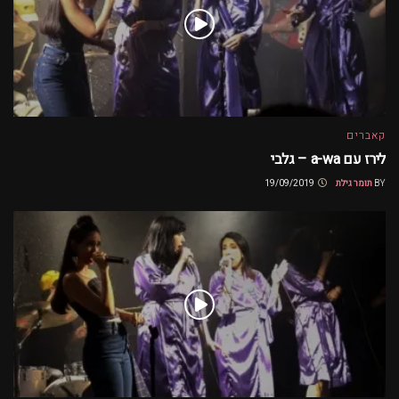
קאברים
לירז עם a-wa – גלבי
BY
תומר גילת
19/09/2019