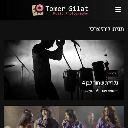
תגית:
לירז צרכי
גלריות
גלריית שחור לבן 4
BY
תומר גילת
13/05/2020