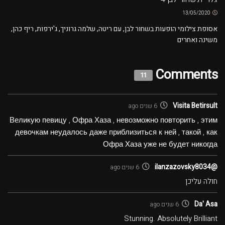
13/05/2020
אסופת צילומי הופעות בשחור לבן, עם ריטה, שלמה גרוניך, ג'ירפות, ריף כהן,
משינה ואחרים
Comments
11
Visita Betirsult
6 שנים ago
Великую певицу , Офра Хаза , невозможно повторить , этим
девочкам неудалось даже приблизиться к ней , такой , как
Офра Хаза уже не будет никогда
@ilanzazovsky8034
6 שנים ago
חולה עליכן
Da' Asa
6 שנים ago
Stunning. Absolutely Brilliant