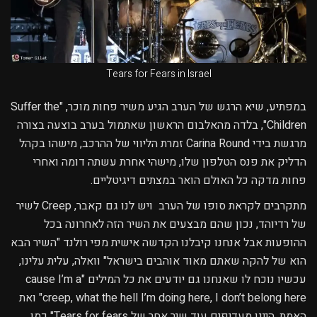
Tears for Fears in Israel
במפתיע, שיא הרגש של הערב הגיע משיר פחות מוכר, "Suffer the
Children", בלדה מהאלבום הראשון שאתמול בערב בוצעה בצורה
מרגשת בידי Carina Round זמרת הליווי של ההרכב, מישהו בקהל
הדליק את פנס הטלפון שלו, מישהי אחרת עשתה דומה ואחרי
פחות מדקה כל האולם הואר במצתים דיגיטליים.
מתקרבים לקראת סופו של הערב ויש לנו גם קאבר, Creep לשיר
של רדיוהד, נכון שהם מבצעים את השיר הזה לאחרונה בכל
ההופעות אבל אנחנו קיבלנו הקדשה אישית מפי רולנד "השיר הבא
הוא של להקה שאתם מאוד אוהבים בישראל" וואלה, עלית עלינו,
עכשיו נוכח לו שאנחנו גם יודעים את כל המילים "cause I’m a
creep, what the hell I’m doing here, I don’t belong here" ואת
האמת, היינו מעדיפים עוד שיר אחר של Tears for fears" כמו