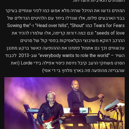
השמונים הנאיביות והעליזות.
המונים גדשו את ההיכל שהיה מלא אמש כמו לפני שנתיים בעיקר
בבני הארבעים פלוס, אלו שגדלו ביחד עם הלהיטים הגדולים של
Tears for Fears כמו "Head over hills", "Shout" ו-"Sowing the
seeds of love” וגם כמה דורות קדימה, אלו שלמדו להכיר את
ההרכב דווקא משיבוצי הקלאסיקות בפסי קול של סרטים
עכשווים וכך גם אתמול פתחנו את הההופעה כאשר ברקע מתנגן
השיר – "everybody wants to role the world" שב-2013 לכבוד
הסרט משחקי הרעב קיבל גירסת כיסוי אפילה בידי Lorde (זאת
שהבריזה מהופעה פה בארץ מלחץ בי די אסי)