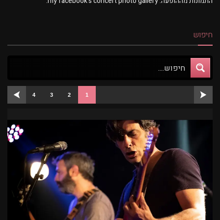
התמונות מההופעה: my facebook's concert photo gallery:
חיפוש
4
3
2
1