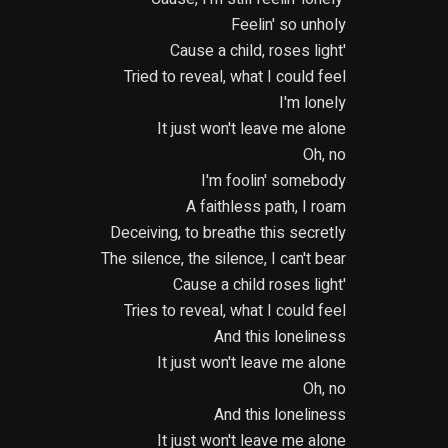
Feelin' so unholy
'Cause a child, roses light
Tried to reveal, what I could feel
I'm lonely
It just won't leave me alone
Oh, no
I'm foolin' somebody
A faithless path, I roam
Deceiving, to breathe this secretly
The silence, the silence, I can't bear
'Cause a child roses light
Tries to reveal, what I could feel
And this loneliness
It just won't leave me alone
Oh, no
And this loneliness
It just won't leave me alone