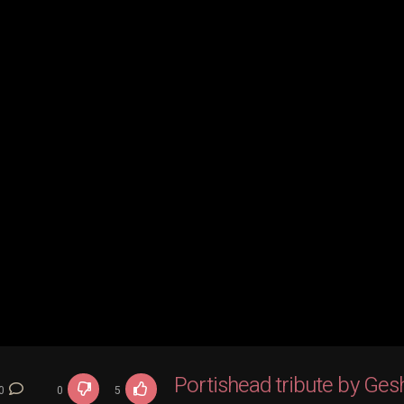
Portishead tribute by Ge
0
0
5