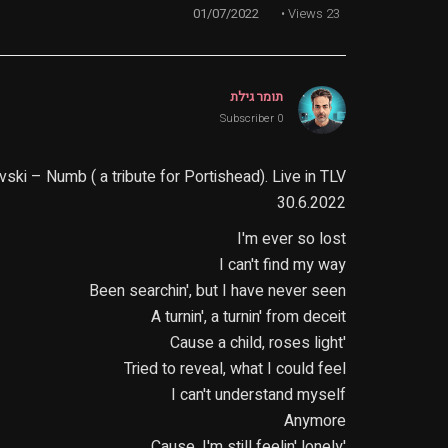
01/07/2022
Views
23
תומר גילת
0 Subscriber
i – Numb ( a tribute for Portishead). Live in TLV
30.6.2022
I'm ever so lost
I can't find my way
Been searchin', but I have never seen
A turnin', a turnin' from deceit
'Cause a child, roses light
Tried to reveal, what I could feel
I can't understand myself
Anymore
'Cause, I'm still feelin' lonely