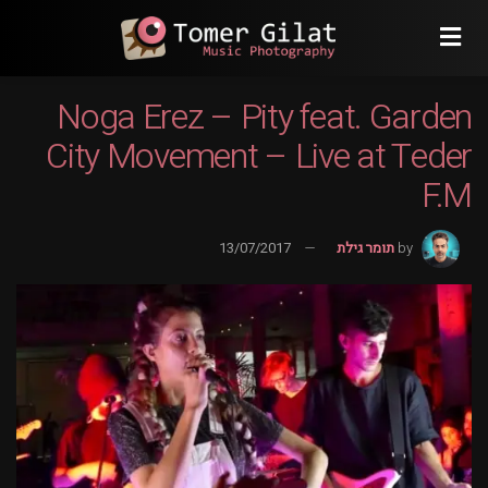
Noga Erez – Pity feat. Garden
City Movement – Live at Teder
F.M
by
תומר גילת
13/07/2017