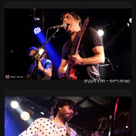
נערות ריינס – חולץ פקקים