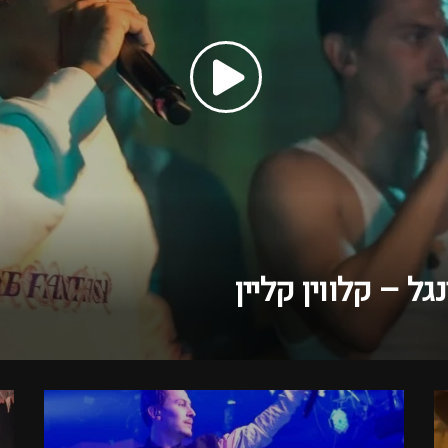
גל – קלווין קליין