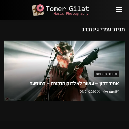
תגית:
עמרי גינזברג
סיקור הופעות
אמיר דדון – עשור לאלבום הבכורה – ההופעה
BY
תומר גילת
09/01/2020