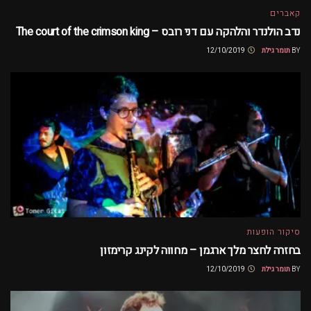
קאברים
נדב הולנדר והלהקה עם דני רובס – The court of the crimson king
BY
תומר גילת
12/10/2019
סיקור הופעות
בחזרה לחצר מלך ארגמן – מחווה לקינג קרימזון
BY
תומר גילת
12/10/2019