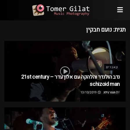
תגית:
נועם חבקין
קאברים
נדב הולנדר והלהקה עם אלון עדר – 21st century
schizoid man
BY
תומר גילת
13/10/2019