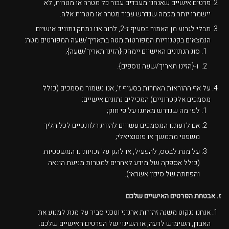
פרטים אישיים שאנחנו מעבדים עבור כל מטרה או מטרות, לא
יישמרו יותר מכמה שנדרש עבור מטרה או מטרות אלה.
מבלי לגרוע מן האמור בסעיף ז-2, לרוב אנו נמחק נתונים אישיים
הנמצאים בקטגוריות המפורטות מטה בתאריך/שעה המפורטים מטה:
סוג הנתונים האישיים יימחק {הזינו תאריך/שעה};
ו-{הזינו תאריך/שעה נוספים}.
על אף ההוראות האחרות בסעיף ז’, אנו נשמור מסמכים (כולל
מסמכים אלקטרוניים) המכילים נתונים אישיים:
לפי מה שנדרש מאתנו על פי חוק;
אם לדעתנו המסמכים עשויים להיות רלוונטיים לכל הליך
משפטי מתמשך או פוטנציאלי;
על מנת לבסס, להפעיל, או להגן על זכויותינו המשפטיות
(כולל אספקה של מידע לאחרים למטרות מניעת הונאה
והפחתה של סיכון אשראי).
ז. אבטחת הפרטים האישיים שלכם
אנחנו ננקוט משנה זהירות ארגוני וטכני סביר על מנת למנוע את
האבדן, השימוש לרעה, או השינוי של הפרטים האישיים שלכם.