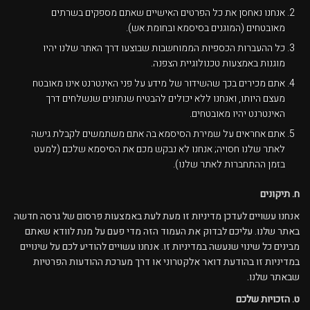
אנחנו נאחסן את כל הפרטים האישיים שאתם מספקים בשרתים
מאובטחים (המוגנים בסיסמא ובחומת אש).
כל ההעברות הכספיות הממוחשבות שבוצעו דרך האתר שלנו יהיו
מוגנות באמצעות טכנולוגיית הצפנה.
אתם מכירים בכך שהשידור של מידע על פני האינטרנט אינו מאובטח
מעצם היותו, ואנחנו ללא יכולים להבטיח שנתונים שנשלחים דרך
האינטרנט יהיו מאובטחים.
אתם אחראים על שמירת הסיסמא בה אתם משתמשים לקבלת גישה
לאתר שלנו חסויה; אנחנו לא נבקש מכם את הסיסמא שלכם (למעט
בזמן ההתחברות לאתר שלנו).
ח. תיקונים
אנחנו עשויים לעדכן מדיניות זו מעת לעת באמצעות פרסום של גרסה חדשה
באתר שלנו. עליכם לבדוק את העמוד הזה מדי פעם על מנת לוודא שאתם
מבינים כל שינוי שנעשה במדיניות זו. אנחנו עשויים להודיע לכם על שינויים
במדיניות זו בהודעת דואר אלקטרוני או דרך מערכת ההודעות הפרטיות
שבאתר שלנו.
ט. הזכויות שלכם