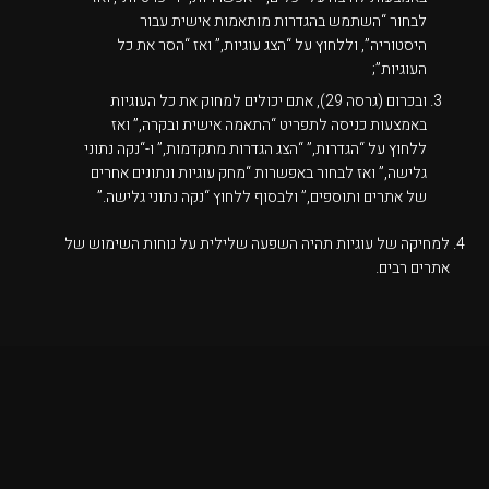
לבחור “השתמש בהגדרות מותאמות אישית עבור
היסטוריה”, וללחוץ על “הצג עוגיות,” ואז “הסר את כל
העוגיות”;
ובכרום (גרסה 29), אתם יכולים למחוק את כל העוגיות
באמצעות כניסה לתפריט “התאמה אישית ובקרה,” ואז
ללחוץ על “הגדרות,” “הצג הגדרות מתקדמות,” ו-“נקה נתוני
גלישה,” ואז לבחור באפשרות “מחק עוגיות ונתונים אחרים
של אתרים ותוספים,” ולבסוף ללחוץ “נקה נתוני גלישה.”
למחיקה של עוגיות תהיה השפעה שלילית על נוחות השימוש של
אתרים רבים.