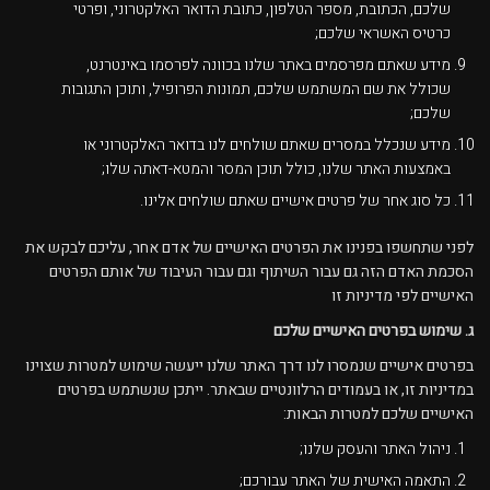
שלכם, הכתובת, מספר הטלפון, כתובת הדואר האלקטרוני, ופרטי
כרטיס האשראי שלכם;
מידע שאתם מפרסמים באתר שלנו בכוונה לפרסמו באינטרנט,
שכולל את שם המשתמש שלכם, תמונות הפרופיל, ותוכן התגובות
שלכם;
מידע שנכלל במסרים שאתם שולחים לנו בדואר האלקטרוני או
באמצעות האתר שלנו, כולל תוכן המסר והמטא-דאתה שלו;
כל סוג אחר של פרטים אישיים שאתם שולחים אלינו.
לפני שתחשפו בפנינו את הפרטים האישיים של אדם אחר, עליכם לבקש את
הסכמת האדם הזה גם עבור השיתוף וגם עבור העיבוד של אותם הפרטים
האישיים לפי מדיניות זו
ג. שימוש בפרטים האישיים שלכם
בפרטים אישיים שנמסרו לנו דרך האתר שלנו ייעשה שימוש למטרות שצוינו
במדיניות זו, או בעמודים הרלוונטיים שבאתר. ייתכן שנשתמש בפרטים
האישיים שלכם למטרות הבאות:
ניהול האתר והעסק שלנו;
התאמה האישית של האתר עבורכם;