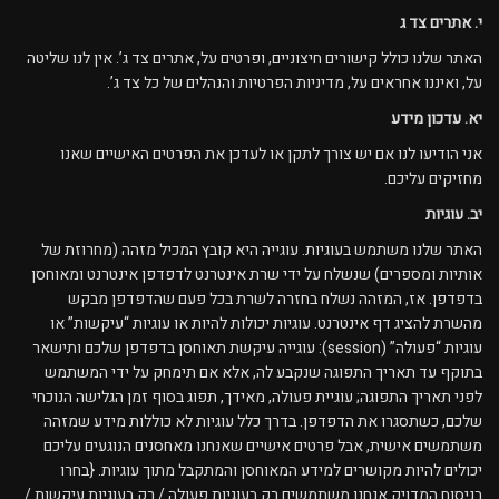
י. אתרים צד ג
האתר שלנו כולל קישורים חיצוניים, ופרטים על, אתרים צד ג’. אין לנו שליטה
על, ואיננו אחראים על, מדיניות הפרטיות והנהלים של כל צד ג’.
יא. עדכון מידע
אני הודיעו לנו אם יש צורך לתקן או לעדכן את הפרטים האישיים שאנו
מחזיקים עליכם.
יב. עוגיות
האתר שלנו משתמש בעוגיות. עוגייה היא קובץ המכיל מזהה (מחרוזת של
אותיות ומספרים) שנשלח על ידי שרת אינטרנט לדפדפן אינטרנט ומאוחסן
בדפדפן. אז, המזהה נשלח בחזרה לשרת בכל פעם שהדפדפן מבקש
מהשרת להציג דף אינטרנט. עוגיות יכולות להיות או עוגיות “עיקשות” או
עוגיות “פעולה” (session): עוגייה עיקשת תאוחסן בדפדפן שלכם ותישאר
בתוקף עד תאריך התפוגה שנקבע לה, אלא אם תימחק על ידי המשתמש
לפני תאריך התפוגה; עוגיית פעולה, מאידך, תפוג בסוף זמן הגלישה הנוכחי
שלכם, כשתסגרו את הדפדפן. בדרך כלל עוגיות לא כוללות מידע שמזהה
משתמשים אישית, אבל פרטים אישיים שאנחנו מאחסנים הנוגעים עליכם
יכולים להיות מקושרים למידע המאוחסן והמתקבל מתוך עוגיות. {בחרו
בניסוח המדויק אנחנו משתמשים רק בעוגיות פעולה / רק בעוגיות עיקשות /