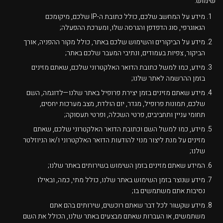
שימוש:
מידע על המחשב שלכם, כולל כתובת ה-IP שלכם, מיקומכם
הגאוגרפי, סוג הדפדפן והגרסה שלו, ומערכת ההפעלה;
מידע על הביקורים והשימוש שלכם באתר, כולל מקור ההפניה, אורך
הביקור, צפיות בעמודים, ונתיבי המעבר שלכם באתר;
מידע, כמו למשל כתובת הדואר האלקטרוני שלכם, שאתם מזינים
בזמן ההרשמה לאתר שלנו;
מידע שאתם מזינים בזמן יצירת פרופיל באתר שלנו—לדוגמה, השם
שלכם, תמונות פרופיל, מגדר, יום הולדת, מצב מערכות יחסים,
תחומי עניין ותחביבים, פרטי השכלה, ופרטי תעסוקה;
מידע, כמו למשל השם וכתובת הדואר האלקטרוני שלכם, שאתם
מזינים על מנת ליצור מנוי להודעות הדואר האלקטרוני ו/או הניוזלטר
שלנו;
המידע שאתם מזינים בזמן השימוש בשירותים באתר שלנו;
מידע שנוצר בזמן השימוש באתר שלנו, כולל מתי, כמה, ובאילו
נסיבות אתם משתמשים בו;
מידע שקשור לכל דבר שאתם רוכשים, שירותים בהם אתם
משתמשים, או העברות שאתם מבצעים באתר שלנו, הכולל את השם