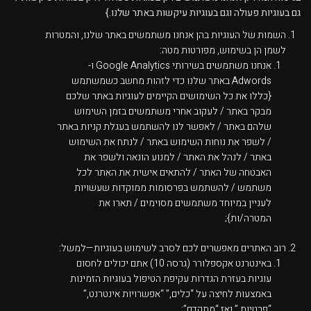
גם בעוגיות פעולה וגם בעוגיות עיקשות באתר שלנו.}
השמות של העוגיות בהן אנחנו משתמשים באתר שלנו, והמטרות
לשמן הן בשימוש, מפורטות מטה:
אנחנו משתמשים בשירותי Google Analytics ו-
Adwords באתר שלנו כדי לזהות מחשב כשמשתמש
{כללו את כל השימושים הקיימים לעוגיות באתר שלכם
מבקר באתר / לעקוב אחרי משתמשים בזמן השימוש
שלהם באתר / לאפשר לנו להשתמש בעגלת קניות באתר
/ לשפר את נוחות השימוש באתר / לנתח את השימוש
באתר / לנהל את האתר / למנוע הונאה ולשפר את
האבטחה של האתר / להתאים אישית את האתר לכל
משתמש / להשתמש בפרסומות ממוקדות שעשויות
לעניין במיוחד משתמשים מסוימים / תארו את
המטרה/ות};
רוב האתרים מאפשרים לכם לסרב לשימוש בעוגיות—למשל:
באינטרנט אקספלורר (גרסה 10) אתם יכולים לחסום
עוגיות בעזרת הגדרות עקיפת הטיפול בעוגיות הזמינות
באמצעות לחיצה על “כלים,” “אפשרויות אינטרנט,”
“פרטיות,” ואז “מתקדם”;