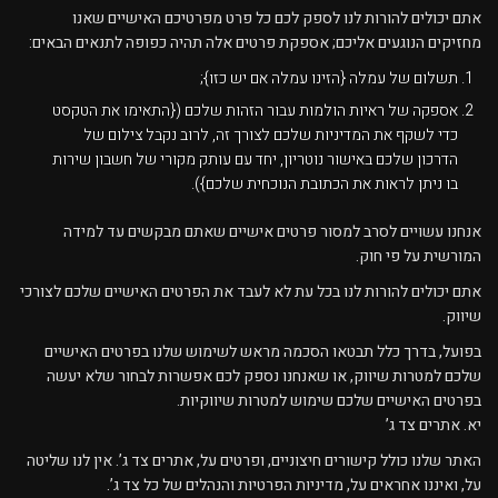
אתם יכולים להורות לנו לספק לכם כל פרט מפרטיכם האישיים שאנו
מחזיקים הנוגעים אליכם; אספקת פרטים אלה תהיה כפופה לתנאים הבאים:
תשלום של עמלה {הזינו עמלה אם יש כזו};
אספקה של ראיות הולמות עבור הזהות שלכם ({התאימו את הטקסט
כדי לשקף את המדיניות שלכם לצורך זה, לרוב נקבל צילום של
הדרכון שלכם באישור נוטריון, יחד עם עותק מקורי של חשבון שירות
בו ניתן לראות את הכתובת הנוכחית שלכם}).
אנחנו עשויים לסרב למסור פרטים אישיים שאתם מבקשים עד למידה
המורשית על פי חוק.
אתם יכולים להורות לנו בכל עת לא לעבד את הפרטים האישיים שלכם לצורכי
שיווק.
בפועל, בדרך כלל תבטאו הסכמה מראש לשימוש שלנו בפרטים האישיים
שלכם למטרות שיווק, או שאנחנו נספק לכם אפשרות לבחור שלא יעשה
בפרטים האישיים שלכם שימוש למטרות שיווקיות.
יא. אתרים צד ג’
האתר שלנו כולל קישורים חיצוניים, ופרטים על, אתרים צד ג’. אין לנו שליטה
על, ואיננו אחראים על, מדיניות הפרטיות והנהלים של כל צד ג’.