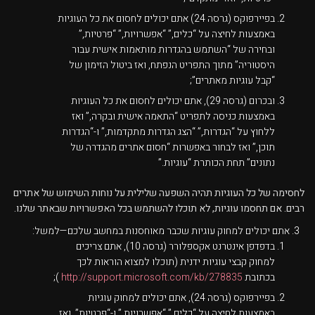
בפיירפוקס (גרסה 24) אתם יכולים לחסום את כל העוגיות
באמצעות לחיצה על “כלים,” “אפשרויות,” “פרטיות,”
ובחירה של “השתמש בהגדרות מותאמות אישית עבור
היסטוריה” מתוך התפריט הנפתח, ואז ביטול הזימון של
“קבל עוגיות מאתרים”;
ובכרום (גרסה 29), אתם יכולים לחסום את כל העוגיות
באמצעות כניסה לתפריט “התאמה אישית ובקרה,” ואז
ללחוץ על “הגדרות,” “הצג הגדרות מתקדמות,” ו-“הגדרות
תוכן,” ואז לבחור באפשרות “חסום אתרים מהגדרה של
נתונים” תחת הכותרת “עוגיות.”
לחסימה של כל העוגיות תהיה השפעה שלילית על נוחות השימוש של אתרים
רבים. אם תחסמו עוגיות, לא תוכלו להשתמש בכל האפשרויות שבאתר שלנו.
אתם יכולים למחוק עוגיות שכבר מאוחסנות במחשב שלכם—למשל:
בדפדפן אינטרנט אקספלורר (גרסה 10), אתם צריכים
למחוק קבצי עוגיות ידנית (תוכלו למצוא הוראות לכך
בכתובת
http://support.microsoft.com/kb/278835
);
בפיירפוקס (גרסה 24), אתם יכולים למחוק עוגיות
באמצעות לחיצה על “כלים,” “אפשרויות,” ו-“פרטיות”, ואז