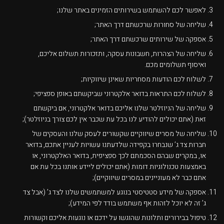
לאפשר לכם להשתמש בשירותים הזמינים באתר שלנו;
שליחה של סחורות שרכשתם דרך האתר;
אספקה של שירותים שרכשתם דרך האתר;
שליחה של הצהרות, חשבונות עסקה, ותזכורות תשלום אליכם,
ואיסוף תשלומים מכם.
לשלוח לכם הודעות מסחריות שאינן שיווקיות;
לשלוח לכם התראות בדואר אלקטרוני שביקשתם באופן ספציפי;
שליחה של הניוזלטר שלנו אליכם בדואר אלקטרוני, אם ביקשתם
זאת (אתם יכולים להודיע לנו בכל עת שכבר אין לכם צורך בניוזלטר);
שליחה של מסרים שיווקיים שקשורים לעסק שלנו והעסקים של
חברות צד ג’ שנבחרו בקפידה שלדעתנו עשויות לעניין אתכם, בדואר
או, במקרים שבהם הסכמתם לכך ספציפית, בדואר האלקטרוני, או
באמצעות טכנולוגיות דומות (אתם יכולים ליידע אותנו בכל עת אם
אתם כבר לא מעוניינים במסרים שיווקיים);
אספקה של מידע סטטיסטי בנוגע למשתמשים שלנו לצד ג’ (אבל צד
ג’ זה לא יוכל לזהות אף משתמש בודד לפי המידע);
טיפול בבירורים ותלונות שהוגשו על ידכם או נוגעות אליכם וקשורות