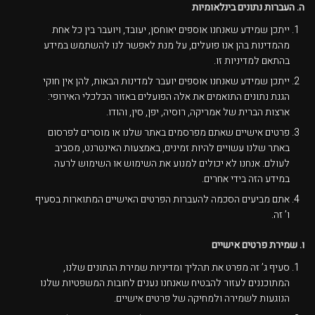
ה. העברות נתונים בינלאומיות
ייתכן שמידע שאנחנו אוספים יאוחסן, יעובד, ויועבר בין כל אחת
מהמדינות בהן אנו פועלים, על מנת לאפשר לנו להשתמש במידע
בהתאם למדיניות זו.
ייתכן שמידע שאנחנו אוספים יועבר למדינות הבאות, להן אין חוקי
הגנת נתונים התואמים את אלה הפועלים באזור הכלכלי האירופי:
ארצות הברית של אמריקה, רוסיה, יפן, סין, והודו.
פרטים אישיים שאתם מפרסמים באתר שלנו או מוסרים לפרסום
באתר שלנו עשויים להיות זמינים, באמצעות האינטרנט, מסביב
לעולם. אנחנו לא יכולים למנוע את השימוש או השימוש לרעה
במידע הזה בידי אחרים.
אתם מביעים הסכמה להעברות הפרטים האישיים המתוארות בסעיף
ו’ זה.
ו. שמירת פרטים אישיים
סעיף ג’ זה מפרט את תהליך ומדיניות שמירת הנתונים שלנו,
המתוכננים לעזור להבטיח שאנחנו נענים לחובות המשפטיות שלנו
הנוגעות לשמירה ולמחיקה של פרטים אישיים.