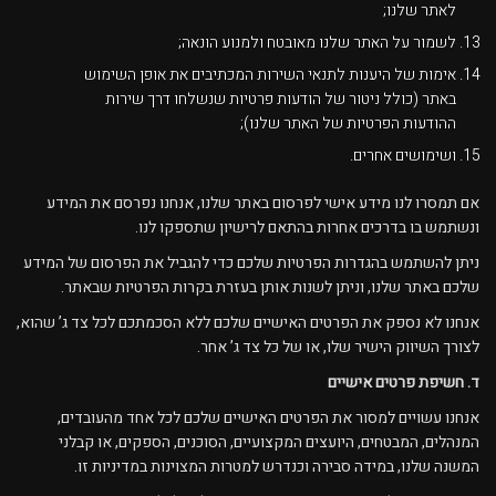
לאתר שלנו;
לשמור על האתר שלנו מאובטח ולמנוע הונאה;
אימות של היענות לתנאי השירות המכתיבים את אופן השימוש
באתר (כולל ניטור של הודעות פרטיות שנשלחו דרך שירות
ההודעות הפרטיות של האתר שלנו);
ושימושים אחרים.
אם תמסרו לנו מידע אישי לפרסום באתר שלנו, אנחנו נפרסם את המידע
ונשתמש בו בדרכים אחרות בהתאם לרישיון שתספקו לנו.
ניתן להשתמש בהגדרות הפרטיות שלכם כדי להגביל את הפרסום של המידע
שלכם באתר שלנו, וניתן לשנות אותן בעזרת בקרות הפרטיות שבאתר.
אנחנו לא נספק את הפרטים האישיים שלכם ללא הסכמתכם לכל צד ג’ שהוא,
לצורך השיווק הישיר שלו, או של כל צד ג’ אחר.
ד. חשיפת פרטים אישיים
אנחנו עשויים למסור את הפרטים האישיים שלכם לכל אחד מהעובדים,
המנהלים, המבטחים, היועצים המקצועיים, הסוכנים, הספקים, או קבלני
המשנה שלנו, במידה סבירה וכנדרש למטרות המצוינות במדיניות זו.