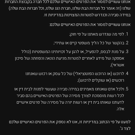
אנחנו עשויים למסור את הפרטים האישיים שלכם לכל חברה בקבוצת החברות
שלנו (זה אומר כל חברות הבת שלנו, חברת הגג שלנו, וכל חברות הבת שלה)
במידה סבירה וכנדרש למטרות המצוינות במדיניות זו.
אנחנו עשויים למסור את הפרטים האישיים שלכם:
לפי מה שנדרש מאתנו על פי חוק;
בהקשר של כל הליך משפטי קיים או עתידי;
על מנת לבסס, להפעיל, או להגן על זכויותינו המשפטיות (כולל
אספקה של מידע לאחרים למטרות מניעת הונאה והפחתה של סיכון
אשראי);
לרוכש (או הרוכש הפוטנציאלי) של כל עסק או רכוש שאנחנו
רוכשים (או שוקלים לרכוש);
ולכל אדם שאנחנו מאמינים במידה סבירה שעשוי לפנות לבית דין או
לכל רשות מוסמכת לצורך מסירה של הפרטים האישיים בהם סביר
לדעתנו שאותו בית דין או רשות יורה על מסירה של פרטים אישיים
אלה.
למעט על פי הכתוב במדיניות זו, אנו לא נספק את הפרטים האישיים שלכם
לצד ג’.