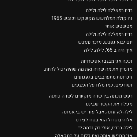
רדיו רמאללה לילה ולילה
זה קולה המלחשש מקשקש וכובש 1965
מטשטש אותי
רדיו רמאללה לילה ולילה
יום יבוא נפגש, ניזכר נתרגש
איך היה ב 65', לילה, לילה
וככה אני מבזבז אפשרויות
מדמיין את מה שהיה ואת מה שהיה יכול להיות.
זיכרונות מתערבבים בגעגועים
ושורפים, כמו מלח על הפצעים
רעש מכונה בין שדה מוקשים לשדה כותנה
מפלח את הקשר שביננו
לילה לא עונה, אבל עוד יש בי אמונה
אלוהים גדול הוא בטח לצידנו
לילה ברדיו, אולי רק נדמה לי
אני מחפש אותה ואין כלום על הסקאלה