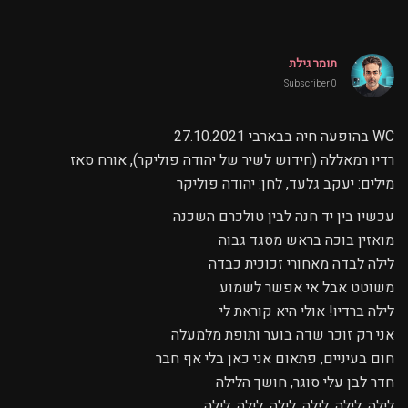
תומר גילת
0 Subscriber
WC בהופעה חיה בבארבי 27.10.2021
רדיו רמאללה (חידוש לשיר של יהודה פוליקר), אורח סאז
מילים: יעקב גלעד, לחן: יהודה פוליקר
עכשיו בין יד חנה לבין טולכרם השכנה
מואזין בוכה בראש מסגד גבוה
לילה לבדה מאחורי זכוכית כבדה
משוטט אבל אי אפשר לשמוע
לילה ברדיו! אולי היא קוראת לי
אני רק זוכר שדה בוער ותופת מלמעלה
חום בעיניים, פתאום אני כאן בלי אף חבר
חדר לבן עלי סוגר, חושך הלילה
לילה, לילה, לילה, לילה, לילה, לילה.