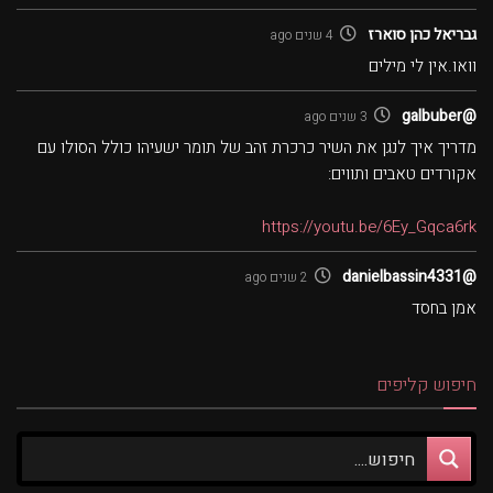
גבריאל כהן סוארז
4 שנים ago
וואו.אין לי מילים
@galbuber
3 שנים ago
מדריך איך לנגן את השיר כרכרת זהב של תומר ישעיהו כולל הסולו עם
אקורדים טאבים ותווים:
https://youtu.be/6Ey_Gqca6rk
@danielbassin4331
2 שנים ago
אמן בחסד
חיפוש קליפים