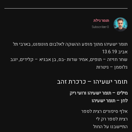
תומר גילת
0 Subscriber
תומר ישעיהו מתוך מופע ההשקה לאלבום מונומנט, בארבי תל
אביב 13.6.19
שחר חזיזה – תופים, אמיר שדות -בס, בן אבגיא – קלידים, יוגב
גלוסמן – גיטרות
תומר ישעיהו – כרכרת זהב
מילים – תומר ישעיהו ורועי ריק
לחן – תומר ישעיהו
אלף סיפורים רצית לספר
רצית לספר רק לי
התיישבנו על החול