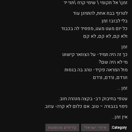
זמן\ אל תקומי \ שימי קרח \תני יד
לטרוף בבת אחת, להתחנן עוד
בלי לבזבז זמן
כל יום מעט מעט, מפסיד לה בכבוד
ולא קם, לא קם, לא קם
זמן
כך זה היה תמיד- על הצוואר קישוט
מי לא היה שם?
מול המראה פקיד- נוהג בה בגסות
ונרדם, נרדם, נרדם
זמן …
עטפי בחיבוק דב- בקצה מנהרה חוב.
ניסוי בגבורה – טוב. אם כלום לא קרה- עזוב.
אין זמן…
Category:
אינדי ישראלי
קליפים מהופעות