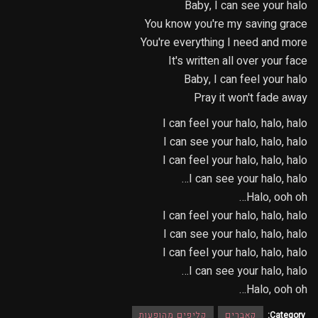
Baby, I can see your halo
You know you're my saving grace
You're everything I need and more
It's written all over your face
Baby, I can feel your halo
Pray it won't fade away
I can feel your halo, halo, halo
I can see your halo, halo, halo
I can feel your halo, halo, halo
I can see your halo, halo…
Halo, ooh oh…
I can feel your halo, halo, halo
I can see your halo, halo, halo
I can feel your halo, halo, halo
I can see your halo, halo…
Halo, ooh oh…
Category:
קאברים
קליפים מהופעות