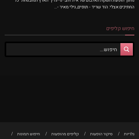
מתוך הופעת השקת האלבום של איה זהבי פייגלין "הארץ המובטחת" כל
החתיכים אצלי: הוד שריד - תופים, גילי מאיר -...
חיפוש קליפים
גלריות
סיקור הופעות
קליפים מהופעות
חיפוש תמונות