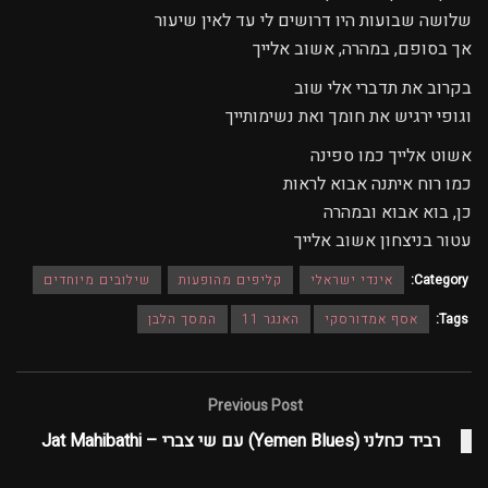
שלושה שבועות היו דרושים לי עד לאין שיעור
אך בסופם, במהרה, אשוב אלייך
בקרוב את תדברי אלי שוב
וגופי ירגיש את חומך ואת נשימותייך
אשוט אלייך כמו ספינה
כמו רוח איתנה אבוא לראות
כן, בוא אבוא ובמהרה
עטור בניצחון אשוב אלייך
Category:
אינדי ישראלי
קליפים מהופעות
שילובים מיוחדים
Tags:
אסף אמדורסקי
האנגר 11
המסך הלבן
Previous Post
רביד כחלני (Yemen Blues) עם שי צברי – Jat Mahibathi