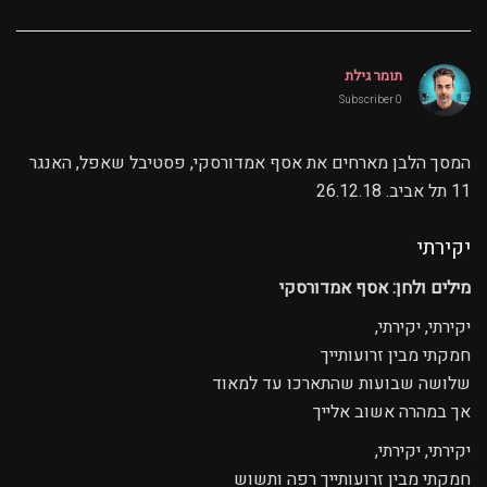
תומר גילת
0 Subscriber
המסך הלבן מארחים את אסף אמדורסקי, פסטיבל שאפל, האנגר
11 תל אביב. 26.12.18
יקירתי
מילים ולחן: אסף אמדורסקי
יקירתי, יקירתי,
חמקתי מבין זרועותייך
שלושה שבועות שהתארכו עד למאוד
אך במהרה אשוב אלייך
יקירתי, יקירתי,
חמקתי מבין זרועותייך רפה ותשוש