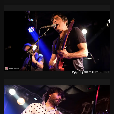
נערות ריינס – חולץ פקקים