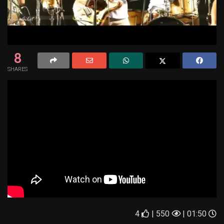
8
SHARES
4
550 |
01:50 |