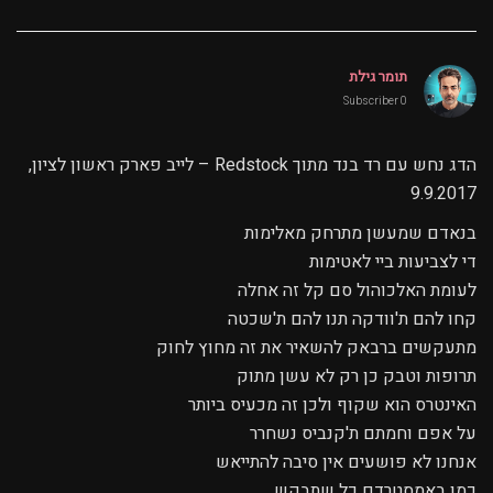
תומר גילת
0 Subscriber
הדג נחש עם רד בנד מתוך Redstock – לייב פארק ראשון לציון,
9.9.2017
בנאדם שמעשן מתרחק מאלימות
די לצביעות ביי לאטימות
לעומת האלכוהול סם קל זה אחלה
קחו להם ת'וודקה תנו להם ת'שכטה
מתעקשים ברבאק להשאיר את זה מחוץ לחוק
תרופות וטבק כן רק לא עשן מתוק
האינטרס הוא שקוף ולכן זה מכעיס ביותר
על אפם וחמתם ת'קנביס נשחרר
אנחנו לא פושעים אין סיבה להתייאש
כמו באמסטרדם כל שתבקש