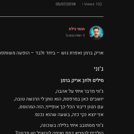
05/07/2018
Views
102
תומר גילת
0 Subscriber
אריק ברמן ואפרת גוש – ביחד ולבד – הופעה משותפת במועדו
ג'וני
מילים ולחן: אריק ברמן
ג'וני מדבר איתי על אהבה,
יושבים כאן במרפסת, הוא נותן לי הרגשה טובה,
עם הטון דיבור הכל-כך אופייני, הזה המהוסס,
אני יוצא נקי כזה, בשעה שהוא נכנס.
ג'וני מסתובב איתי בלילה בשכונה,
הולכים להוציא כסף ואיפה לעזאזל יש מכונה?