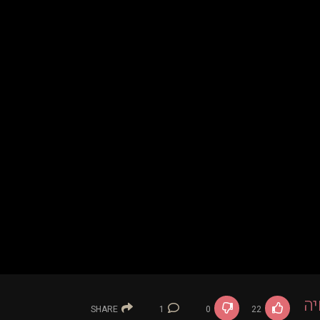
יה
SHARE
1
0
22