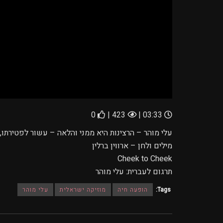
0
423 |
03:33 |
עלי מוהר – הרצינות היא ממני והלאה – עשור לפטירתו, פ
מילים ולחן – ארווין ברלין
Cheek to Cheek
תרגום לעברית: עלי מוהר
Tags:
הופעה חיה
מוזיקה ישראלית
עלי מוהר