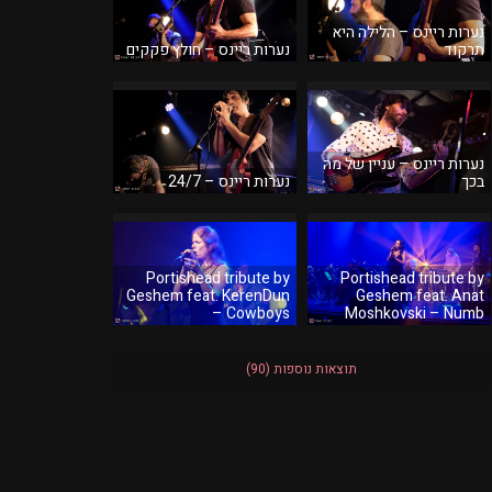
נערות ריינס – הלילה היא
תרקוד
נערות ריינס – חולץ פקקים
נערות ריינס – עניין של מה
בכך
נערות ריינס – 24/7
Portishead tribute by
Portishead tribute by
Geshem feat. KerenDun
Geshem feat. Anat
– Cowboys
Moshkovski – Numb
תוצאות נוספות
(90)