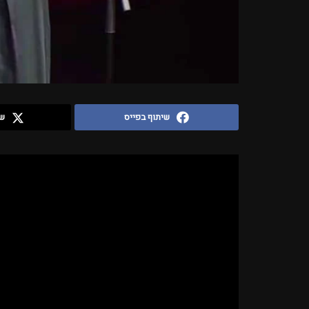
שיתוף בפייס
שי