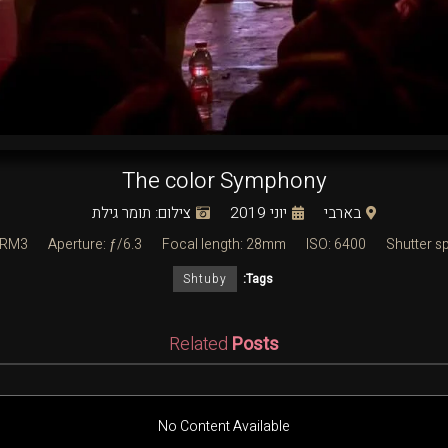
The color Symphony
בארבי
יוני 2019
צילום: תומר גילת
7RM3
Aperture: ƒ/6.3
Focal length: 28mm
ISO: 6400
Shutter s
Shtuby
Tags:
Related
Posts
No Content Available